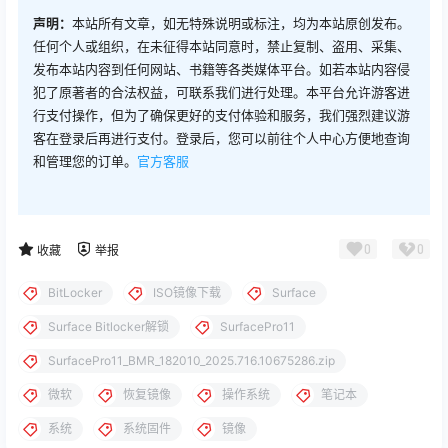
声明：
本站所有文章，如无特殊说明或标注，均为本站原创发布。
任何个人或组织，在未征得本站同意时，禁止复制、盗用、采集、
发布本站内容到任何网站、书籍等各类媒体平台。如若本站内容侵
犯了原著者的合法权益，可联系我们进行处理。本平台允许游客进
行支付操作，但为了确保更好的支付体验和服务，我们强烈建议游
客在登录后再进行支付。登录后，您可以前往个人中心方便地查询
和管理您的订单。
官方客服
0
0
收藏
举报
BitLocker
ISO镜像下载
Surface
Surface Bitlocker解锁
SurfacePro11
SurfacePro11_BMR_182010_2025.716.10675286.zip
微软
恢复镜像
操作系统
笔记本
系统
系统固件
镜像