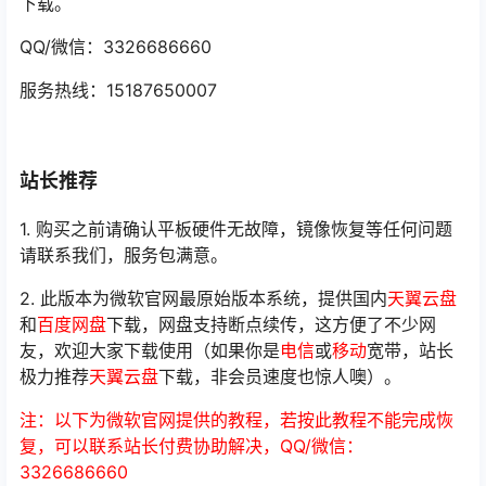
下载。
QQ/微信：3326686660
服务热线：15187650007
站长推荐
1. 购买之前请确认平板硬件无故障，镜像恢复等任何问题
请联系我们，服务包满意。
2. 此版本为微软官网最原始版本系统，提供国内
天翼云盘
和
百度网盘
下载，网盘支持断点续传，这方便了不少网
友，欢迎大家下载使用（如果你是
电信
或
移动
宽带，站长
极力推荐
天翼云盘
下载，非会员速度也惊人噢）。
注：以下为微软官网提供的教程，若按此教程不能完成恢
复，可以联系站长付费协助解决，QQ/微信：
3326686660