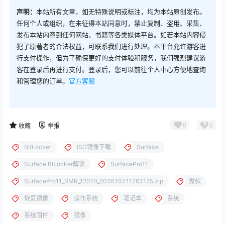
声明：
本站所有文章，如无特殊说明或标注，均为本站原创发布。
任何个人或组织，在未征得本站同意时，禁止复制、盗用、采集、
发布本站内容到任何网站、书籍等各类媒体平台。如若本站内容侵
犯了原著者的合法权益，可联系我们进行处理。本平台允许游客进
行支付操作，但为了确保更好的支付体验和服务，我们强烈建议游
客在登录后再进行支付。登录后，您可以前往个人中心方便地查询
和管理您的订单。
官方客服
0
0
收藏
举报
BitLocker
ISO镜像下载
Surface
Surface Bitlocker解锁
SurfacePro11
SurfacePro11_BMR_12010_2026.107.11763125.zip
微软
恢复镜像
操作系统
笔记本
系统
系统固件
镜像