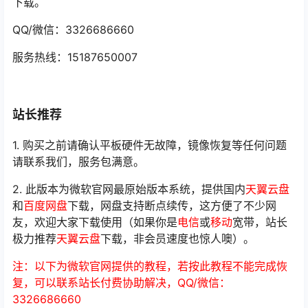
下载。
QQ/微信：3326686660
服务热线：15187650007
站长推荐
1. 购买之前请确认平板硬件无故障，镜像恢复等任何问题
请联系我们，服务包满意。
2. 此版本为微软官网最原始版本系统，提供国内
天翼云盘
和
百度网盘
下载，网盘支持断点续传，这方便了不少网
友，欢迎大家下载使用（如果你是
电信
或
移动
宽带，站长
极力推荐
天翼云盘
下载，非会员速度也惊人噢）。
注：以下为微软官网提供的教程，若按此教程不能完成恢
复，可以联系站长付费协助解决，QQ/微信：
3326686660