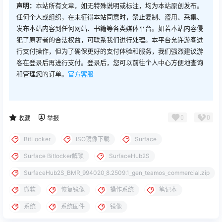
声明：
本站所有文章，如无特殊说明或标注，均为本站原创发布。
任何个人或组织，在未征得本站同意时，禁止复制、盗用、采集、
发布本站内容到任何网站、书籍等各类媒体平台。如若本站内容侵
犯了原著者的合法权益，可联系我们进行处理。本平台允许游客进
行支付操作，但为了确保更好的支付体验和服务，我们强烈建议游
客在登录后再进行支付。登录后，您可以前往个人中心方便地查询
和管理您的订单。
官方客服
0
0
收藏
举报
BitLocker
ISO镜像下载
Surface
Surface Bitlocker解锁
SurfaceHub2S
SurfaceHub2S_BMR_994020_8.2509.1_gen_teamos_commercial.zip
微软
恢复镜像
操作系统
笔记本
系统
系统固件
镜像