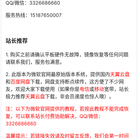
QQ/微信：3326686660
服务热线：15187650007
站长推荐
1. 购买之前请确认平板硬件无故障，镜像恢复等任何问题
请联系我们，服务包满意。
2. 此版本为微软官网最原始版本系统，提供国内
天翼云盘
和
百度网盘
下载，网盘支持断点续传，这方便了不少网
友，欢迎大家下载使用（如果你是
电信
或
移动
宽带，站长
极力推荐
天翼云盘
下载，非会员速度也惊人噢）。
注：以下为微软官网提供的教程，若按此教程不能完成恢
复，可以联系站长付费协助解决，QQ/微信：
3326686660
温馨提示：若链接失效请及时留言反馈，我们会第一时间