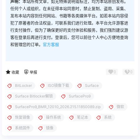
声明：
本站所有文章，如无特殊说明或标注，均为本站原创发布。
任何个人或组织，在未征得本站同意时，禁止复制、盗用、采集、
发布本站内容到任何网站、书籍等各类媒体平台。如若本站内容侵
犯了原著者的合法权益，可联系我们进行处理。本平台允许游客进
行支付操作，但为了确保更好的支付体验和服务，我们强烈建议游
客在登录后再进行支付。登录后，您可以前往个人中心方便地查询
和管理您的订单。
官方客服
0
0
收藏
举报
BitLocker
ISO镜像下载
Surface
Surface Bitlocker解锁
SurfacePro9
SurfacePro9_BMR_12010_2026.215.11850089.zip
微软
恢复镜像
操作系统
笔记本
系统
系统固件
镜像