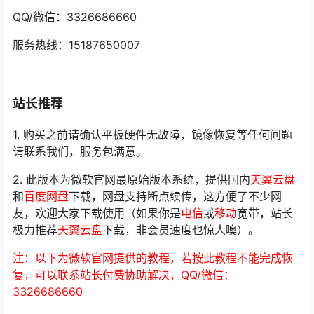
QQ/微信：3326686660
服务热线：15187650007
站长推荐
1. 购买之前请确认平板硬件无故障，镜像恢复等任何问题
请联系我们，服务包满意。
2. 此版本为微软官网最原始版本系统，提供国内
天翼云盘
和
百度网盘
下载，网盘支持断点续传，这方便了不少网
友，欢迎大家下载使用（如果你是
电信
或
移动
宽带，站长
极力推荐
天翼云盘
下载，非会员速度也惊人噢）。
注：以下为微软官网提供的教程，若按此教程不能完成恢
复，可以联系站长付费协助解决，QQ/微信：
3326686660