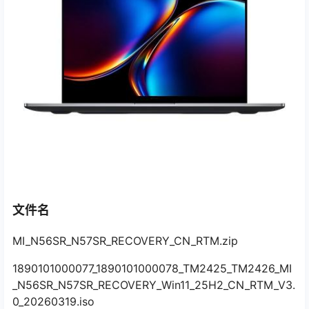
文件名
MI_N56SR_N57SR_RECOVERY_CN_RTM.zip
1890101000077_1890101000078_TM2425_TM2426_MI
_N56SR_N57SR_RECOVERY_Win11_25H2_CN_RTM_V3.
0_20260319.iso