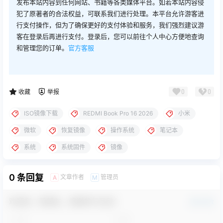
发布本站内容到任何网站、书籍等各类媒体平台。如若本站内容侵
犯了原著者的合法权益，可联系我们进行处理。本平台允许游客进
行支付操作，但为了确保更好的支付体验和服务，我们强烈建议游
客在登录后再进行支付。登录后，您可以前往个人中心方便地查询
和管理您的订单。
官方客服
0
0
收藏
举报
ISO镜像下载
REDMI Book Pro 16 2026
小米
微软
恢复镜像
操作系统
笔记本
系统
系统固件
镜像
0 条回复
文章作者
管理员
A
M
欢迎您，新朋友，感谢参与互动！
确认修改