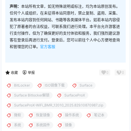
声明：
本站所有文章，如无特殊说明或标注，均为本站原创发布。
任何个人或组织，在未征得本站同意时，禁止复制、盗用、采集、
发布本站内容到任何网站、书籍等各类媒体平台。如若本站内容侵
犯了原著者的合法权益，可联系我们进行处理。本平台允许游客进
行支付操作，但为了确保更好的支付体验和服务，我们强烈建议游
客在登录后再进行支付。登录后，您可以前往个人中心方便地查询
和管理您的订单。
官方客服
0
0
收藏
举报
BitLocker
ISO镜像下载
Surface
Surface Bitlocker解锁
SurfaceProX
SurfaceProX-WiFi_BMR_12010_2025.829.10870987.zip
微软
恢复镜像
操作系统
笔记本
系统
系统固件
镜像