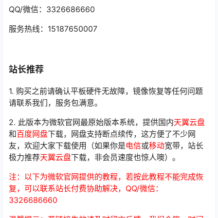
QQ/微信：3326686660
服务热线：15187650007
站长推荐
1. 购买之前请确认平板硬件无故障，镜像恢复等任何问题
请联系我们，服务包满意。
2. 此版本为微软官网最原始版本系统，提供国内
天翼云盘
和
百度网盘
下载，网盘支持断点续传，这方便了不少网
友，欢迎大家下载使用（如果你是
电信
或
移动
宽带，站长
极力推荐
天翼云盘
下载，非会员速度也惊人噢）。
注：以下为微软官网提供的教程，若按此教程不能完成恢
复，可以联系站长付费协助解决，QQ/微信：
3326686660