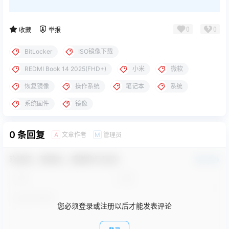
0
0
收藏
举报
BitLocker
ISO镜像下载
REDMI Book 14 2025(FHD+)
小米
微软
恢复镜像
操作系统
笔记本
系统
系统固件
镜像
0 条回复
文章作者
管理员
A
M
欢迎您，新朋友，感谢参与互动！
确认修改
您必须登录或注册以后才能发表评论