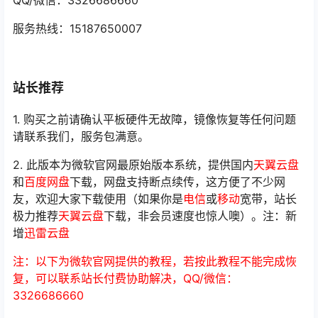
QQ/微信：3326686660
服务热线：15187650007
站长推荐
1. 购买之前请确认平板硬件无故障，镜像恢复等任何问题
请联系我们，服务包满意。
2. 此版本为微软官网最原始版本系统，提供国内
天翼云盘
和
百度网盘
下载，网盘支持断点续传，这方便了不少网
友，欢迎大家下载使用（如果你是
电信
或
移动
宽带，站长
极力推荐
天翼云盘
下载，非会员速度也惊人噢）。注：新
增
迅雷云盘
注：以下为微软官网提供的教程，若按此教程不能完成恢
复，可以联系站长付费协助解决，QQ/微信：
3326686660