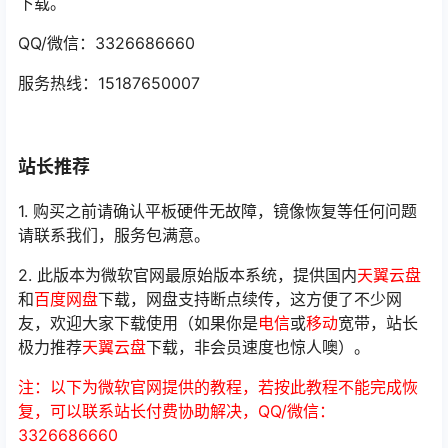
下载。
QQ/微信：3326686660
服务热线：15187650007
站长推荐
1. 购买之前请确认平板硬件无故障，镜像恢复等任何问题
请联系我们，服务包满意。
2. 此版本为微软官网最原始版本系统，提供国内
天翼云盘
和
百度网盘
下载，网盘支持断点续传，这方便了不少网
友，欢迎大家下载使用（如果你是
电信
或
移动
宽带，站长
极力推荐
天翼云盘
下载，非会员速度也惊人噢）。
注：以下为微软官网提供的教程，若按此教程不能完成恢
复，可以联系站长付费协助解决，QQ/微信：
3326686660