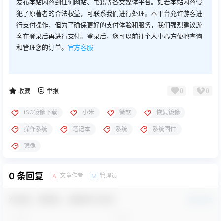
发布本站内容到任何网站、书籍等各类媒体平台。如若本站内容侵
犯了原著者的合法权益，可联系我们进行处理。本平台允许游客进
行支付操作，但为了确保更好的支付体验和服务，我们强烈建议游
客在登录后再进行支付。登录后，您可以前往个人中心方便地查询
和管理您的订单。
官方客服
0
0
收藏
举报
ISO镜像下载
小米
微软
恢复镜像
操作系统
笔记本
系统
系统固件
镜像
0 条回复
文章作者
管理员
A
M
欢迎您，新朋友，感谢参与互动！
确认修改