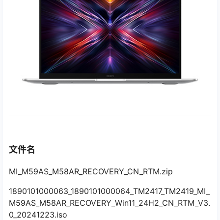
文件名
MI_M59AS_M58AR_RECOVERY_CN_RTM.zip
1890101000063_1890101000064_TM2417_TM2419_MI_
M59AS_M58AR_RECOVERY_Win11_24H2_CN_RTM_V3.
0_20241223.iso