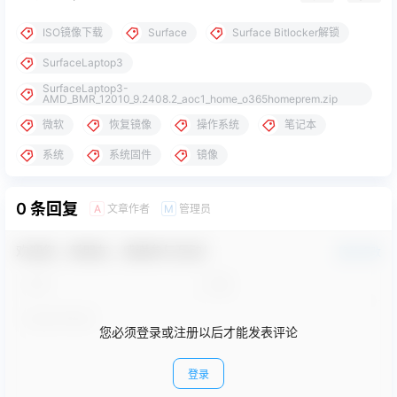
ISO镜像下载
Surface
Surface Bitlocker解锁
SurfaceLaptop3
SurfaceLaptop3-
AMD_BMR_12010_9.2408.2_aoc1_home_o365homeprem.zip
微软
恢复镜像
操作系统
笔记本
系统
系统固件
镜像
0 条回复
文章作者
管理员
A
M
欢迎您，新朋友，感谢参与互动！
确认修改
您必须登录或注册以后才能发表评论
登录