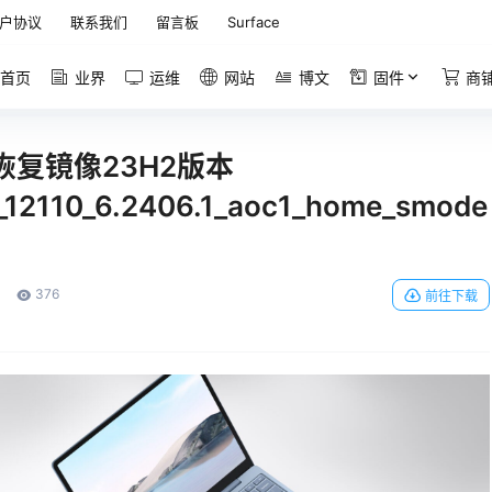
户协议
联系我们
留言板
Surface
首页
业界
运维
网站
博文
固件
商
o官方恢复镜像23H2版本
12110_6.2406.1_aoc1_home_smode
376
前往下载