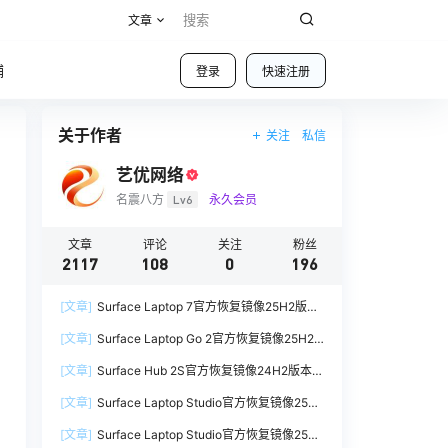
文章
铺
登录
快速注册
关于作者
关注
私信
艺优网络
名震八方
Lv6
永久会员
文章
评论
关注
粉丝
2117
108
0
196
[文章]
Surface Laptop 7官方恢复镜像25H2版本
SurfaceLaptop7_BMR_12010_2025.1009.12069
[文章]
Surface Laptop Go 2官方恢复镜像25H2
254.zip网盘下载
版本
[文章]
Surface Hub 2S官方恢复镜像24H2版本
SurfaceLaptopGo2_BMR_42032_2026.507.118
SurfaceHub3_BMR_155000_2026.420.1187014
98505.zip网盘下载
[文章]
Surface Laptop Studio官方恢复镜像25H2
7.zip网盘下载
版本
[文章]
Surface Laptop Studio官方恢复镜像25H2
SurfaceLaptopStudio_BMR_42032_2026.402.1