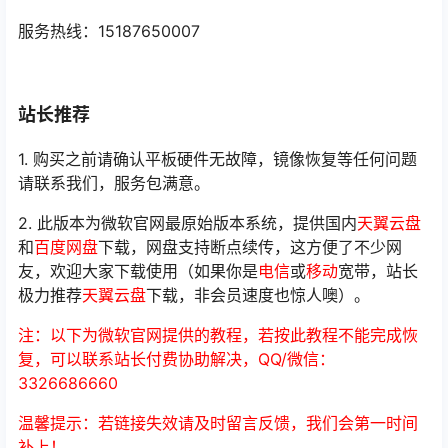
服务热线：15187650007
站长推荐
1. 购买之前请确认平板硬件无故障，镜像恢复等任何问题
请联系我们，服务包满意。
2. 此版本为微软官网最原始版本系统，提供国内
天翼云盘
和
百度网盘
下载，网盘支持断点续传，这方便了不少网
友，欢迎大家下载使用（如果你是
电信
或
移动
宽带，站长
极力推荐
天翼云盘
下载，非会员速度也惊人噢）。
注：以下为微软官网提供的教程，若按此教程不能完成恢
复，可以联系站长付费协助解决，QQ/微信：
3326686660
温馨提示：若链接失效请及时留言反馈，我们会第一时间
补上！