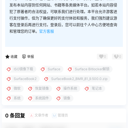
发布本站内容到任何网站、书籍等各类媒体平台。如若本站内容侵
犯了原著者的合法权益，可联系我们进行处理。本平台允许游客进
行支付操作，但为了确保更好的支付体验和服务，我们强烈建议游
客在登录后再进行支付。登录后，您可以前往个人中心方便地查询
和管理您的订单。
官方客服
0
0
收藏
举报
ISO镜像下载
Surface
Surface Bitlocker解锁
SurfaceBook2
SurfaceBook2_BMR_81_9.500.0.zip
微软
恢复镜像
操作系统
笔记本
系统
系统固件
镜像
0 条回复
文章作者
管理员
A
M