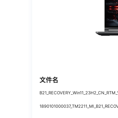
文件名
B21_RECOVERY_Win11_23H2_CN_RTM_V
1890101000037_TM2211_MI_B21_RECO