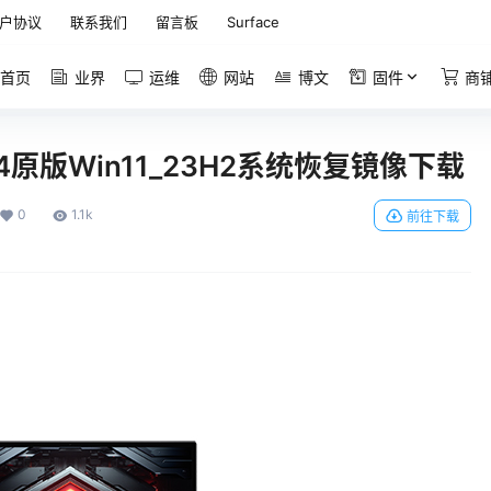
户协议
联系我们
留言板
Surface
首页
业界
运维
网站
博文
固件
商
2024原版Win11_23H2系统恢复镜像下载
0
1.1k
前往下载