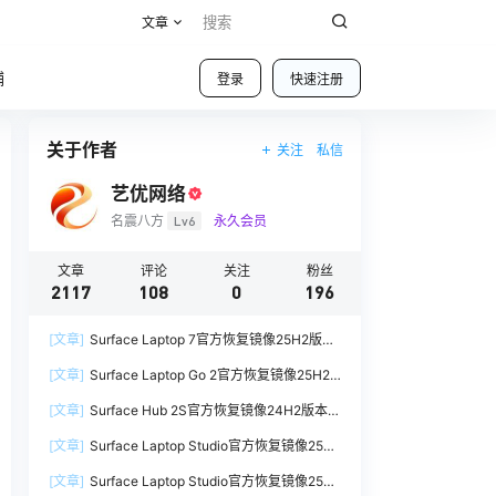
文章
铺
登录
快速注册
关于作者
关注
私信
艺优网络
名震八方
Lv6
永久会员
文章
评论
关注
粉丝
2117
108
0
196
[文章]
Surface Laptop 7官方恢复镜像25H2版本
SurfaceLaptop7_BMR_12010_2025.1009.12069
[文章]
Surface Laptop Go 2官方恢复镜像25H2
254.zip网盘下载
版本
[文章]
Surface Hub 2S官方恢复镜像24H2版本
SurfaceLaptopGo2_BMR_42032_2026.507.118
SurfaceHub3_BMR_155000_2026.420.1187014
98505.zip网盘下载
[文章]
Surface Laptop Studio官方恢复镜像25H2
7.zip网盘下载
版本
[文章]
Surface Laptop Studio官方恢复镜像25H2
SurfaceLaptopStudio_BMR_42032_2026.402.1