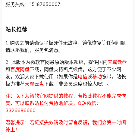
服务热线：15187650007
站长推荐
1. 购买之前请确认平板硬件无故障，镜像恢复等任何问题
请联系我们，服务包满意。
2. 此版本为微软官网最原始版本系统，提供国内
天翼云盘
和
百度网盘
下载，网盘支持断点续传，这方便了不少网
友，欢迎大家下载使用（如果你是
电信
或
移动
宽带，站长
极力推荐
天翼云盘
下载，非会员速度也惊人噢）。
注：以下为微软官网提供的教程，若按此教程不能完成恢
复，可以联系站长付费协助解决，QQ/微信：
3326686660
温馨提示：若链接失效请及时留言反馈，我们会第一时间
补上！