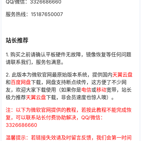
QQ/微信：3326686660
服务热线：15187650007
站长推荐
1. 购买之前请确认平板硬件无故障，镜像恢复等任何问题
请联系我们，服务包满意。
2. 此版本为微软官网最原始版本系统，提供国内
天翼云盘
和
百度网盘
下载，网盘支持断点续传，这方便了不少网
友，欢迎大家下载使用（如果你是
电信
或
移动
宽带，站长
极力推荐
天翼云盘
下载，非会员速度也惊人噢）。
注：以下为微软官网提供的教程，若按此教程不能完成恢
复，可以联系站长付费协助解决，QQ/微信：
3326686660
温馨提示：若链接失效请及时留言反馈，我们会第一时间