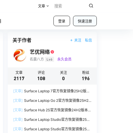
文章
铺
登录
快速注册
关于作者
关注
私信
艺优网络
名震八方
Lv6
永久会员
文章
评论
关注
粉丝
2117
108
0
196
[文章]
Surface Laptop 7官方恢复镜像25H2版本
SurfaceLaptop7_BMR_12010_2025.1009.12069
[文章]
Surface Laptop Go 2官方恢复镜像25H2
254.zip网盘下载
版本
[文章]
Surface Hub 2S官方恢复镜像24H2版本
SurfaceLaptopGo2_BMR_42032_2026.507.118
SurfaceHub3_BMR_155000_2026.420.1187014
98505.zip网盘下载
[文章]
Surface Laptop Studio官方恢复镜像25H2
7.zip网盘下载
版本
[文章]
Surface Laptop Studio官方恢复镜像25H2
SurfaceLaptopStudio_BMR_42032_2026.402.1