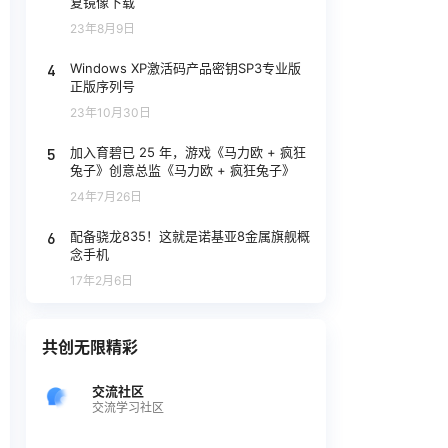
复镜像下载
23年8月9日
4
Windows XP激活码产品密钥SP3专业版
正版序列号
23年10月30日
5
加入育碧已 25 年，游戏《马力欧 + 疯狂
兔子》创意总监《马力欧 + 疯狂兔子》
24年7月26日
6
配备骁龙835！这就是诺基亚8金属旗舰概
念手机
17年2月6日
共创无限精彩
交流社区
交流学习社区