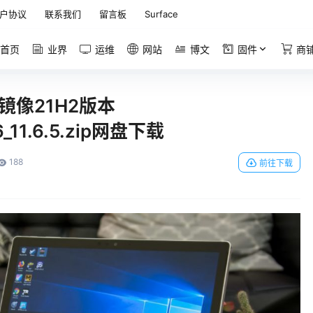
户协议
联系我们
留言板
Surface
首页
业界
运维
网站
博文
固件
商
恢复镜像21H2版本
6_11.6.5.zip网盘下载
188
前往下载