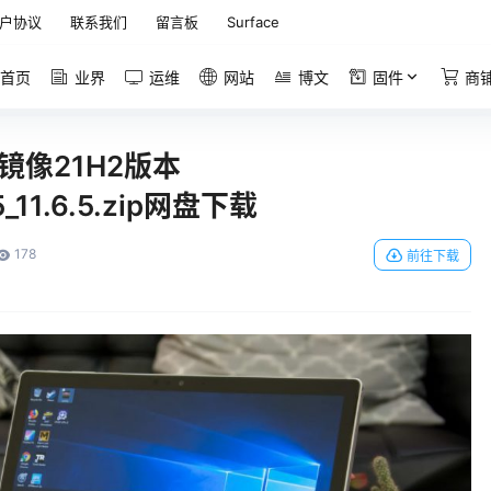
户协议
联系我们
留言板
Surface
首页
业界
运维
网站
博文
固件
商
恢复镜像21H2版本
5_11.6.5.zip网盘下载
178
前往下载