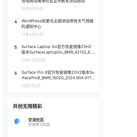
治理跨境赌博社会宣传教育活动启动
20年8月14日
4
WordPress知更鸟主题添加带有天气预报
的通知中心
17年3月20日
5
Surface Laptop Go官方恢复镜像23H2
版本SurfaceLaptopGo_BMR_42132_6.2
406.1_china_home_smode_consumer_
24年12月25日
wifi.zip网盘下载
6
Surface Pro 8官方恢复镜像22H2版本Su
rfacePro8_BMR_16020_2024.904.9176
004.zip网盘下载
25年1月2日
共创无限精彩
交流社区
交流学习社区