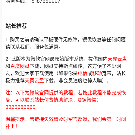
服务热线：15187650007
站长推荐
1. 购买之前请确认平板硬件无故障，镜像恢复等任何问题
请联系我们，服务包满意。
2. 此版本为微软官网最原始版本系统，提供国内
天翼云盘
和
百度网盘
下载，网盘支持断点续传，这方便了不少网
友，欢迎大家下载使用（如果你是
电信
或
移动
宽带，站长
极力推荐
天翼云盘
下载，非会员速度也惊人噢）。
注：以下为微软官网提供的教程，若按此教程不能完成恢
复，可以联系站长付费协助解决，QQ/微信：
3326686660
温馨提示：若链接失效请及时留言反馈，我们会第一时间
补上！