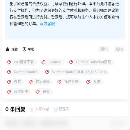
犯了原著者的合法权益，可联系我们进行处理。本平台允许游客进
行支付操作，但为了确保更好的支付体验和服务，我们强烈建议游
客在登录后再进行支付。登录后，您可以前往个人中心方便地查询
和管理您的订单。
官方客服
0
0
收藏
举报
ISO镜像下载
Surface
Surface Bitlocker解锁
SurfaceBook2
SurfaceBook2_BMR_15_11.5.3.zip
微软
恢复镜像
操作系统
系统
系统固件
镜像
0 条回复
文章作者
管理员
A
M
欢迎您，新朋友，感谢参与互动！
确认修改