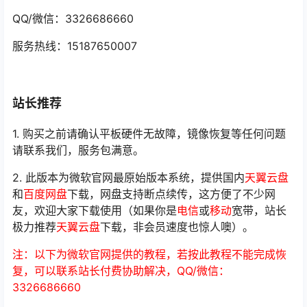
QQ/微信：3326686660
服务热线：15187650007
站长推荐
1. 购买之前请确认平板硬件无故障，镜像恢复等任何问题
请联系我们，服务包满意。
2. 此版本为微软官网最原始版本系统，提供国内
天翼云盘
和
百度网盘
下载，网盘支持断点续传，这方便了不少网
友，欢迎大家下载使用（如果你是
电信
或
移动
宽带，站长
极力推荐
天翼云盘
下载，非会员速度也惊人噢）。
注：以下为微软官网提供的教程，若按此教程不能完成恢
复，可以联系站长付费协助解决，QQ/微信：
3326686660