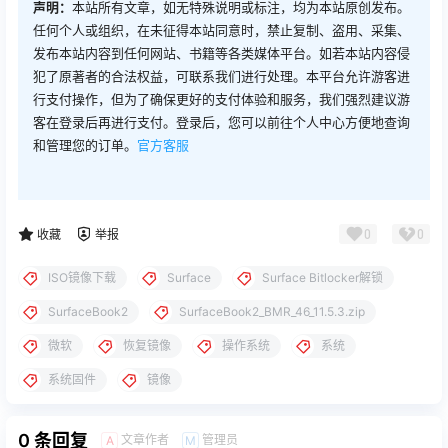
声明：
本站所有文章，如无特殊说明或标注，均为本站原创发布。
任何个人或组织，在未征得本站同意时，禁止复制、盗用、采集、
发布本站内容到任何网站、书籍等各类媒体平台。如若本站内容侵
犯了原著者的合法权益，可联系我们进行处理。本平台允许游客进
行支付操作，但为了确保更好的支付体验和服务，我们强烈建议游
客在登录后再进行支付。登录后，您可以前往个人中心方便地查询
和管理您的订单。
官方客服
0
0
收藏
举报
ISO镜像下载
Surface
Surface Bitlocker解锁
SurfaceBook2
SurfaceBook2_BMR_46_11.5.3.zip
微软
恢复镜像
操作系统
系统
系统固件
镜像
0 条回复
文章作者
管理员
A
M