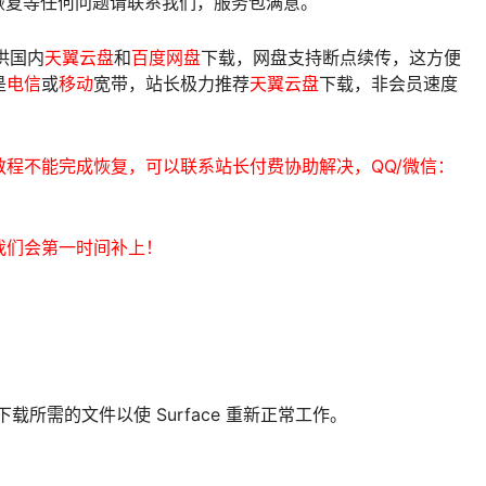
像恢复等任何问题请联系我们，服务包满意。
供国内
天翼云盘
和
百度网盘
下载，网盘支持断点续传，这方便
是
电信
或
移动
宽带，站长极力推荐
天翼云盘
下载，非会员速度
程不能完成恢复，可以联系站长付费协助解决，QQ/微信：
我们会第一时间补上！
下载所需的文件以使 Surface 重新正常工作。