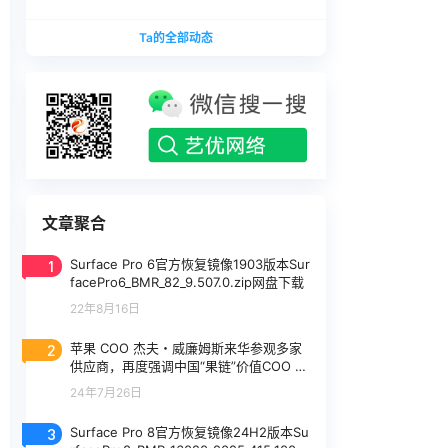
版本
1740375.zip网盘下载
SurfaceLaptopStudio_BMR_12010_2026.402.11
Ta的全部动态
740375.zip网盘下载
文章聚合
1
Surface Pro 6官方恢复镜像1903版本Sur
facePro6_BMR_82_9.507.0.zip网盘下载
22年8月16日
2
苹果 COO 杰夫・威廉姆斯来华参观多家
供应商，再度强调中国“果链”价值COO 杰
夫・威廉姆斯来华参观多家供应商，再度
24年7月26日
强调中国“果链”价值COO 杰夫・威廉姆斯
来华参观多家供应商，再度强调中国“果
3
Surface Pro 8官方恢复镜像24H2版本Su
链”价值