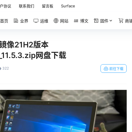
户协议
联系我们
留言板
Surface
首页
业界
运维
网站
博文
固件
商
恢复镜像21H2版本
_11.5.3.zip网盘下载
322
前往下载