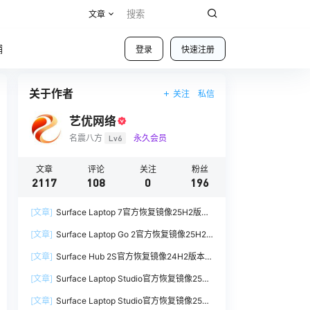
文章
铺
登录
快速注册
关于作者
关注
私信
艺优网络
名震八方
Lv6
永久会员
文章
评论
关注
粉丝
2117
108
0
196
[文章]
Surface Laptop 7官方恢复镜像25H2版本
SurfaceLaptop7_BMR_12010_2025.1009.12069
[文章]
Surface Laptop Go 2官方恢复镜像25H2
254.zip网盘下载
版本
[文章]
Surface Hub 2S官方恢复镜像24H2版本
SurfaceLaptopGo2_BMR_42032_2026.507.118
SurfaceHub3_BMR_155000_2026.420.1187014
98505.zip网盘下载
[文章]
Surface Laptop Studio官方恢复镜像25H2
7.zip网盘下载
版本
[文章]
Surface Laptop Studio官方恢复镜像25H2
SurfaceLaptopStudio_BMR_42032_2026.402.1