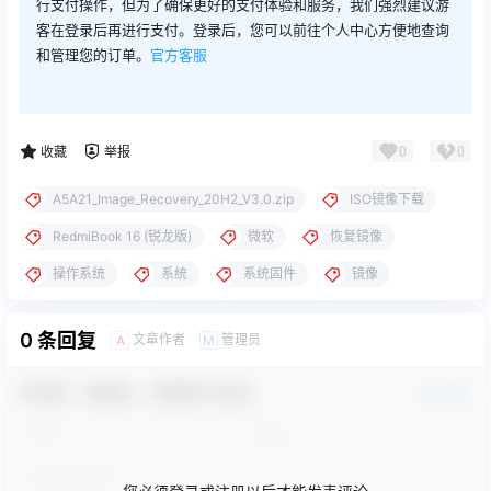
行支付操作，但为了确保更好的支付体验和服务，我们强烈建议游
客在登录后再进行支付。登录后，您可以前往个人中心方便地查询
和管理您的订单。
官方客服
0
0
收藏
举报
A5A21_Image_Recovery_20H2_V3.0.zip
ISO镜像下载
RedmiBook 16 (锐龙版)
微软
恢复镜像
操作系统
系统
系统固件
镜像
0 条回复
文章作者
管理员
A
M
欢迎您，新朋友，感谢参与互动！
确认修改