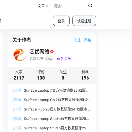
文章
铺
登录
快速注册
关于作者
关注
私信
艺优网络
名震八方
Lv6
永久会员
文章
评论
关注
粉丝
2117
108
0
196
[文章]
Surface Laptop 7官方恢复镜像25H2版本
SurfaceLaptop7_BMR_12010_2025.1009.12069
[文章]
Surface Laptop Go 2官方恢复镜像25H2
254.zip网盘下载
版本
[文章]
Surface Hub 2S官方恢复镜像24H2版本
SurfaceLaptopGo2_BMR_42032_2026.507.118
SurfaceHub3_BMR_155000_2026.420.1187014
98505.zip网盘下载
[文章]
Surface Laptop Studio官方恢复镜像25H2
7.zip网盘下载
版本
[文章]
Surface Laptop Studio官方恢复镜像25H2
SurfaceLaptopStudio_BMR_42032_2026.402.1