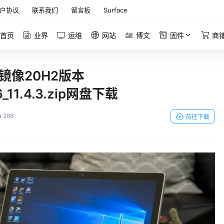
户协议
联系我们
留言板
Surface
首页
业界
运维
网站
博文
固件
商
恢复镜像20H2版本
6_11.4.3.zip网盘下载
288
前往下载