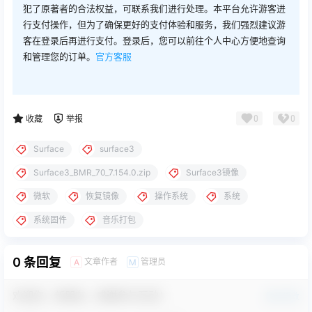
犯了原著者的合法权益，可联系我们进行处理。本平台允许游客进
行支付操作，但为了确保更好的支付体验和服务，我们强烈建议游
客在登录后再进行支付。登录后，您可以前往个人中心方便地查询
和管理您的订单。
官方客服
0
0
收藏
举报
Surface
surface3
Surface3_BMR_70_7.154.0.zip
Surface3镜像
微软
恢复镜像
操作系统
系统
系统固件
音乐打包
0 条回复
文章作者
管理员
A
M
欢迎您，新朋友，感谢参与互动！
确认修改