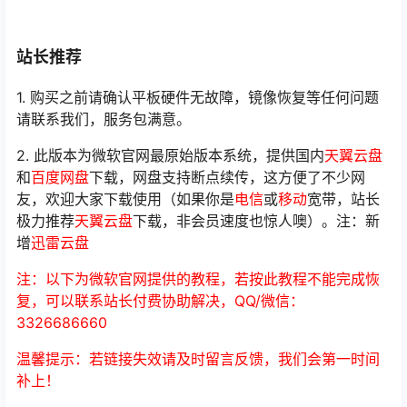
站长推荐
1. 购买之前请确认平板硬件无故障，镜像恢复等任何问题
请联系我们，服务包满意。
2. 此版本为微软官网最原始版本系统，提供国内
天翼云盘
和
百度网盘
下载，网盘支持断点续传，这方便了不少网
友，欢迎大家下载使用（如果你是
电信
或
移动
宽带，站长
极力推荐
天翼云盘
下载，非会员速度也惊人噢）。注：新
增
迅雷云盘
注：以下为微软官网提供的教程，若按此教程不能完成恢
复，可以联系站长付费协助解决，QQ/微信：
3326686660
温馨提示：若链接失效请及时留言反馈，我们会第一时间
补上！