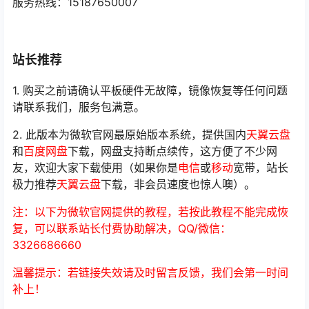
服务热线：15187650007
站长推荐
1. 购买之前请确认平板硬件无故障，镜像恢复等任何问题
请联系我们，服务包满意。
2. 此版本为微软官网最原始版本系统，提供国内
天翼云盘
和
百度网盘
下载，网盘支持断点续传，这方便了不少网
友，欢迎大家下载使用（如果你是
电信
或
移动
宽带，站长
极力推荐
天翼云盘
下载，非会员速度也惊人噢）。
注：以下为微软官网提供的教程，若按此教程不能完成恢
复，可以联系站长付费协助解决，QQ/微信：
3326686660
温馨提示：若链接失效请及时留言反馈，我们会第一时间
补上！