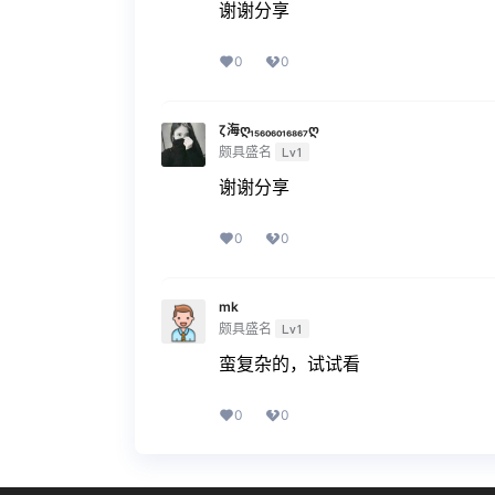
谢谢分享
0
0
ζ海ღ₁₅₆₀₆₀₁₆₈₆₇ღ
颇具盛名
Lv1
谢谢分享
0
0
mk
颇具盛名
Lv1
蛮复杂的，试试看
0
0