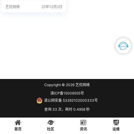
60 服务热线：15187650007 站长
艺优网络
25年12月2日
推荐 1. 购买之前请确认平板硬件无
故障，镜像恢复等任何问题请联系
我们，服务包满意。 2. 此版本为微
软…
Copyright © 2026
艺优网络
滇ICP备15006555号
滇公网安备 53262102000333号
查询 33 次，耗时 0.4958 秒
首页
社区
资讯
运维