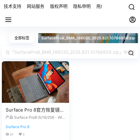
技术支持
网站服务
版权声明
隐私申明
用户协议
联系我们
全部标签
SurfacePro8_BMR_186020_2025.821.10766656.zip
Surface Pro 8官方恢复镜像
24H2版本
产品 Surface Pro8 i5/16/256 - Win
SurfacePro8_BMR_186020
dows 11 Pro Version 24H2 没有找
Surface Pro 8
到您需要的文件？ 请联系我们，提
_2025.821.10766656.zip网
供您设备上的12位产品序列号，我
87
0
盘下载
们为您下载。 QQ/微信：33266866