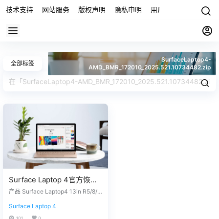
技术支持
网站服务
版权声明
隐私申明
用户协议
联系我们
SurfaceLaptop4-
全部标签
AMD_BMR_172010_2025.521.10734482.zip
Surface Laptop 4官方恢复
镜像24H2版本
产品 Surface Laptop4 13in R5/8/2
SurfaceLaptop4-
56 - Windows 11 Home Version 24
Surface Laptop 4
H2 没有找到您需要的文件？ 请联
AMD_BMR_172010_2025.5
系我们，提供您设备上的12位产品
101
0