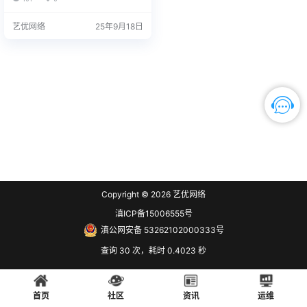
21.10734482.zip网盘下载
序列号，我们为您下载。 QQ/微
信：3326686660 服务热线：1518
艺优网络
25年9月18日
7650007 站长推荐 1. 购买之前请
确认平板硬件无故障，镜像恢复等
任何问题请联系我们，服务包满
意。 2…
Copyright © 2026
艺优网络
滇ICP备15006555号
滇公网安备 53262102000333号
查询 30 次，耗时 0.4023 秒
首页
社区
资讯
运维