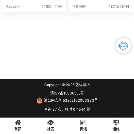
质来恢复Surface设备Win 10系统S
微信：3326686660 服务热线：151
艺优网络
21年9月10日
艺优网络
21年9月10日
urfaceLaptop3_BMR_182_2.22.0.z
87650007 站长推荐 1. 购买之前请
ip 一、制作U盘恢复介质 下载适用
确认平板硬件无故障，镜像恢复等
于自己平…
任何问题…
Copyright © 2026
艺优网络
滇ICP备15006555号
滇公网安备 53262102000333号
查询 37 次，耗时 0.4544 秒
首页
社区
资讯
运维