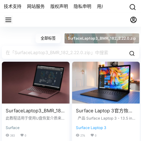
技术支持
网站服务
版权声明
隐私申明
用户协议
联系我们
全部标签
SurfaceLaptop3_BMR_182_2.22.0.zip
SurfaceLaptop3_BMR_182_
Surface Laptop 3官方恢复
2.22.0.zip下载及恢复教程
镜像1903版本
此教程适用于使用U盘恢复介质来恢
产品 Surface Laptop 3 - 13.5 in. i
复Surface Laptop 3设备系统Surfa
SurfaceLaptop3_BMR_182_
5/8/128 - Windows 10 Home Versi
Surface
Surface Laptop 3
ceLaptop3_BMR_182_2.22.0.zip
on 1903 没有找到您需要的文件？
2.22.0.zip网盘下载
U盘制作流程 大致两个步骤 一、制
请联系我们，提供您设备上的12位
383
0
276
0
作U盘恢复介质 二、使用U盘恢复介
产品序列号，我们为您下载。 QQ/