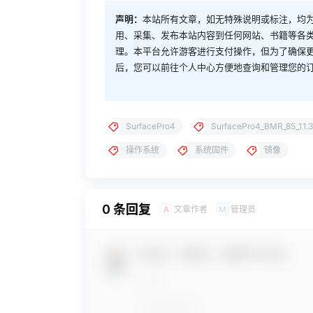
声明：
本站所有文章，如无特殊说明或标注，均
用、采集、发布本站内容到任何网站、书籍等各
理。本平台允许游客进行支付操作，但为了确保
后，您可以前往个人中心方便地查询和管理您的
SurfacePro4
SurfacePro4_BMR_85_11.3
操作系统
系统固件
镜像
0 条回复
文章作者
管理员
A
M
欢迎您，新朋友，感谢参与互动！