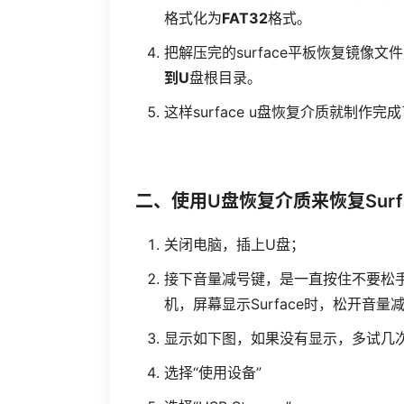
格式化为
FAT32
格式。
把解压完的surface平板恢复镜像
到U
盘根目录。
这样surface u盘恢复介质就制
二、使用U盘恢复介质来恢复Surfac
关闭电脑，插上U盘；
接下音量减号键，是一直按住不要松手
机，屏幕显示Surface时，松开音量
显示如下图，如果没有显示，多试几次第
选择“使用设备”