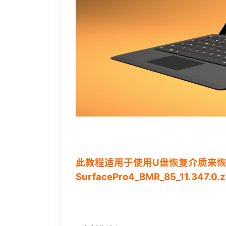
此教程适用于使用U盘恢复介质来恢复Sur
SurfacePro4_BMR_85_11.347.0.z