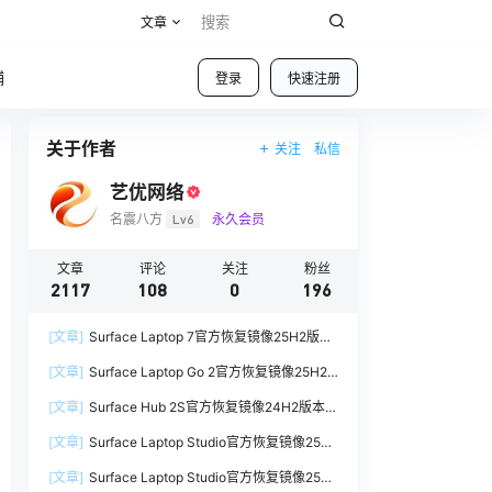
文章
铺
登录
快速注册
关于作者
关注
私信
艺优网络
名震八方
Lv6
永久会员
文章
评论
关注
粉丝
2117
108
0
196
[文章]
Surface Laptop 7官方恢复镜像25H2版本
SurfaceLaptop7_BMR_12010_2025.1009.12069
[文章]
Surface Laptop Go 2官方恢复镜像25H2
254.zip网盘下载
版本
[文章]
Surface Hub 2S官方恢复镜像24H2版本
SurfaceLaptopGo2_BMR_42032_2026.507.118
SurfaceHub3_BMR_155000_2026.420.1187014
98505.zip网盘下载
[文章]
Surface Laptop Studio官方恢复镜像25H2
7.zip网盘下载
版本
[文章]
Surface Laptop Studio官方恢复镜像25H2
SurfaceLaptopStudio_BMR_42032_2026.402.1