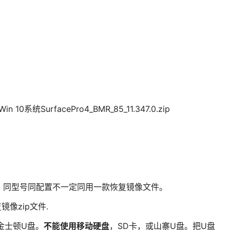
系统SurfacePro4_BMR_85_11.347.0.zip
，同型号同配置不一定同用一款恢复镜像文件。
复镜像zip文件.
金士顿U盘。
不能使用移动硬盘
，SD卡，或山寨U盘。把U盘