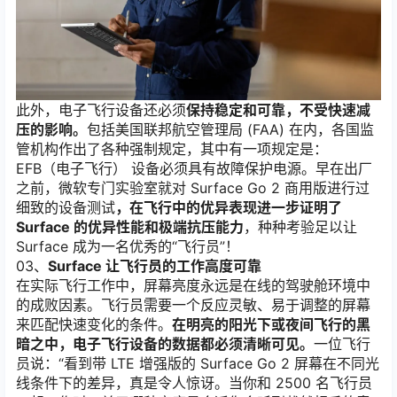
此外，电子飞行设备还必须
保持稳定和可靠，不受快速减
压的影响。
包括美国联邦航空管理局 (FAA) 在内，各国监
管机构作出了各种强制规定，其中有一项规定是：
EFB（电子飞行） 设备必须具有故障保护电源。早在出厂
之前，微软专门实验室就对 Surface Go 2 商用版进行过
细致的设备测试
，
在飞行中的优异表现进一步证明了
Surface 的优异性能和极端抗压能力
，种种考验足以让
Surface 成为一名优秀的“飞行员”！
03、
Surface 让飞行员的工作高度可靠
在实际飞行工作中，屏幕亮度永远是在线的驾驶舱环境中
的成败因素。飞行员需要一个反应灵敏、易于调整的屏幕
来匹配快速变化的条件。
在明亮的阳光下或夜间飞行的黑
暗之中，电子飞行设备的数据都必须清晰可见。
一位飞行
员说：“看到带 LTE 增强版的 Surface Go 2 屏幕在不同光
线条件下的差异，真是令人惊讶。当你和 2500 名飞行员