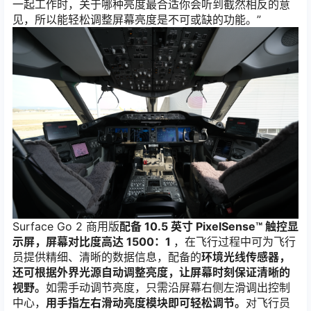
一起工作时，关于哪种亮度最合适你会听到截然相反的意
见，所以能轻松调整屏幕亮度是不可或缺的功能。”
Surface Go 2 商用版
配备 10.5 英寸 PixelSense™ 触控显
示屏，屏幕对比度高达 1500：1
，在飞行过程中可为飞行
员提供精细、清晰的数据信息，配备的
环境光线传感器，
还可根据外界光源自动调整亮度，让屏幕时刻保证清晰的
视野。
如需手动调节亮度，只需沿屏幕右侧左滑调出控制
中心，
用手指左右滑动亮度模块即可轻松调节。
对飞行员