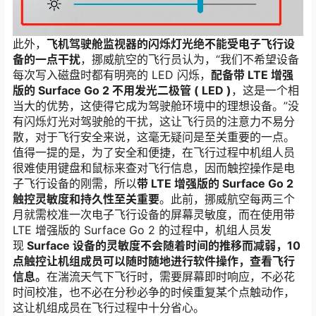
此外，
飞机驾驶舱监视器的闪烁灯光绝不能受电子飞行设
备的一点干扰
，挪威航空的飞行员认为，“我们不希望设备
每次写入磁盘时都有明亮的 LED 闪烁，
配备
带 LTE 增强
版的 Surface Go 2
不用发光二极管 ( LED )
，这是一个相
当大的优势，这使得它成为驾驶舱环境中的理想设备。”没
有闪烁灯光对驾驶舱的干扰，这让飞行员的注意力不易分
散，对于飞行安全来说，这毫无疑问是至关重要的一点。
值得一提的是，为了安全和便捷，在飞行过程中机组人员
很难使用键盘和鼠标来查对飞行信息，因而触控操作是电
子飞行设备的刚需，所以
带 LTE 增强版的 Surface Go 2
触控灵敏度和持久性至关重要
。此前，挪威航空每两三个
月就需校准一次电子飞行设备的屏幕灵敏度，而在使用带
LTE 增强版的 Surface Go 2 的过程中，机组人员发
现
Surface 设备的灵敏度不会随着时间的推移而减弱，10
点触控让机组成员可以随时随地进行软件操作，查看飞行
信息。
在湍流天气下飞行时，需要屏幕即时响应，不必花
时间校准，也不必在分秒必争的时候重复某个点触动作，
这让机组成员在飞行过程中十分省心。