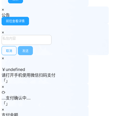
×
公告
前往查看详情
×
取消
发送
×
￥undefined
请打开手机使用
微信
扫码支付
「
」
×
....支付确认中....
「
」
×
支付金额