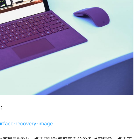
像：
surface-recovery-image