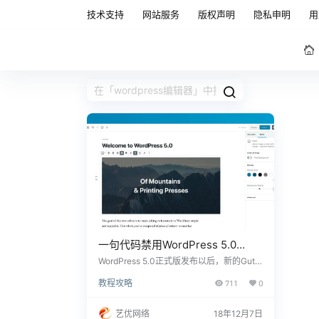
技术支持
网站服务
版权声明
隐私申明
用
一句代码禁用WordPress 5.0
Gutenberg（古腾堡） 编辑器
WordPress 5.0正式版发布以后，新的Gute
nberg（古腾堡） 编辑器给众多用户带来困
教程攻略
711
0
惑，很简单的文字编辑操作，变得繁琐复
杂，虽然用户对这个编辑器意见很大，但W
P开发团队强推也没有办法。 可以通过安装
艺优网络
18年12月7日
Classic Editor或者Disable Gutenberg插