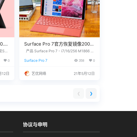
0.0.
Surface Pro 7官方恢复镜像2004
版本
urf
产品 Surface Pro 7 - i7/16/256 M1866 -
_176_
Windows 10 Pro Version 2004 没有找到
SurfacePro7_BMR_176_10.500.0.
0
Surface Pro 7
358
0
两个步骤
您需要的文件？ 请联系我们，提供您设备上
zip网盘下载
恢复介
的12位产品序列号，我们为您下载。 QQ/微
aceP
信：3326686660 服务热线：1518765000
月12日
艺优网络
21年5月12日
制作U盘
7 站长推荐 1. 购买之前请确认平板硬件无
故障，镜像恢复等任何问题请联系我们，…
❮
❯
协议与申明