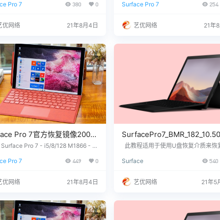
ce Pro 7
380
0
Surface Pro 7
254
- i7/16/256 M1866 - Windows 10 Ho
o 7 - i7/16/256 M1866 - Windows 1
盘下载
p网盘下载
rsion 2009 Surface Pro 7 - i5/8/128
Version 20H2 没有找到您需要的文
6 - Windows 10 Home Version 20H
联系我们，提供您设备上的12位产品
艺优网络
21年8月4日
艺优网络
21年
r…
号，我们为您下载。 QQ/微信：33266
60 …
face Pro 7官方恢复镜像2009
SurfacePro7_BMR_182_10.50
zip下载及恢复教程
urface Pro 7 - i5/8/128 M1866 - W
此教程适用于使用U盘恢复介质来恢复S
s 10 Home Version 2009 Surface P
ace Pro 7设备系统SurfacePro7_BMR
acePro7_BMR_12_11.101.4.zip
ce Pro 7
449
0
Surface
540
- i5/8/256 M1866 - Windows 10 Hom
10.500.0.zip U盘制作流程 大致
下载
sion 2009 Surface Pro 7 - i7/16/512
一、制作U盘恢复介质 二、使用U盘
6 - Windows 10 Home Version 2009
质来恢复Surface设备Win 10系统Surf
艺优网络
21年8月4日
艺优网络
21年5
ro7_BMR_182_10.500.0.zip 一、
恢复介质 下载适用于自…