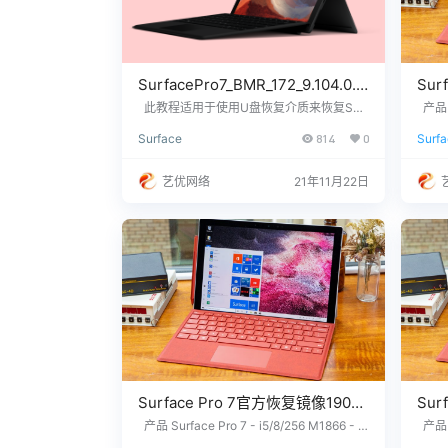
SurfacePro7_BMR_172_9.104.0.zi
Sur
p下载及恢复教程
版本
此教程适用于使用U盘恢复介质来恢复Surf
产品 S
ace Pro 7设备系统SurfacePro7_BMR_172_
indo
Surf
Surface
814
0
Surfa
9.104.0.zip U盘制作流程 大致两个步骤
您需
p网
一、制作U盘恢复介质 二、使用U盘恢复介
的1
质来恢复Surface设备Win 10系统SurfaceP
信：3
艺优网络
21年11月22日
ro7_BMR_172_9.104.0.zip 一、制作U盘恢
7 站
复介质 下载适用于自己平…
故障
Surface Pro 7官方恢复镜像1903
Sur
版本
版本
产品 Surface Pro 7 - i5/8/256 M1866 - W
产品 S
indows 10 Home Version 1903 没有找到
indow
SurfacePro7_BMR_172_7.1.0.zip
Surf