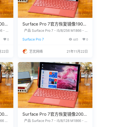
004
Surface Pro 7官方恢复镜像1909
版本
6 - W
产品 Surface Pro 7 - i5/8/256 M1866 - W
没有找到
indows 10 Home Version 1909 没有找到
0.0.
SurfacePro7_BMR_172_9.104.0.zi
0
Surface Pro 7
465
0
设备上
您需要的文件？ 请联系我们，提供您设备上
p网盘下载
Q/微
的12位产品序列号，我们为您下载。 QQ/微
5000
信：3326686660 服务热线：1518765000
月22日
艺优网络
21年11月22日
硬件无
7 站长推荐 1. 购买之前请确认平板硬件无
们，…
故障，镜像恢复等任何问题请联系我们，…
009
Surface Pro 7官方恢复镜像2009
版本
66 -
产品 Surface Pro 7 - i5/8/128 M1866 - W
ce Pr
indows 10 Pro Version 2009 Surface Pro
4.zi
SurfacePro7_BMR_46_11.101.4.zi