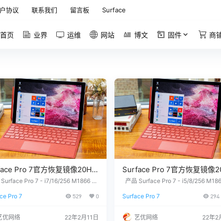
户协议
联系我们
留言板
Surface
首页
业界
运维
网站
博文
固件
商
face Pro 7官方恢复镜像20H2
Surface Pro 7官方恢复镜像2
版本
rface Pro 7 - i7/16/256 M1866 -
产品 Surface Pro 7 - i5/8/256 M186
ows 10 Pro Version 20H2 没有找到
indows 10 Home Version 20H2 
acePro7_BMR_176_12.0.1.zip
SurfacePro7_BMR_172_12.0.1
ce Pro 7
529
0
Surface Pro 7
294
要的文件？ 请联系我们，提供您设备上
您需要的文件？ 请联系我们，提供您
下载
网盘下载
2位产品序列号，我们为您下载。 QQ/微
的12位产品序列号，我们为您下载。 Q
326686660 服务热线：1518765000
信：3326686660 服务热线：151876
艺优网络
22年2月11日
艺优网络
22年2
长推荐 1. 购买之前请确认平板硬件无
7 站长推荐 1. 购买之前请确认平板