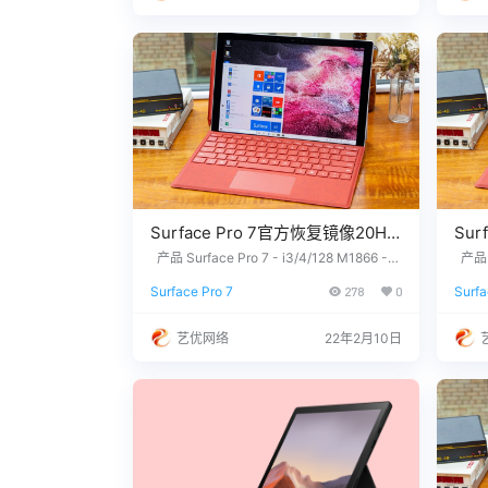
6686660…
故障
Surface Pro 7官方恢复镜像20H2
Sur
版本
版本
产品 Surface Pro 7 - i3/4/128 M1866 -
产品 S
Windows 10 Home Version 20H2 Surface
indow
SurfacePro7_BMR_12_12.0.1.zip
Surf
Surface Pro 7
278
0
Surfa
Pro 7 - i5/8/128 M1866 - Windows 10 Ho
7 - i
网盘下载
网盘
me Version 20H2 Surface Pro 7 - i5/8/25
sion 
6 M1866 - Windows 10 Home Version 20
66 - 
艺优网络
22年2月10日
H2 Surf…