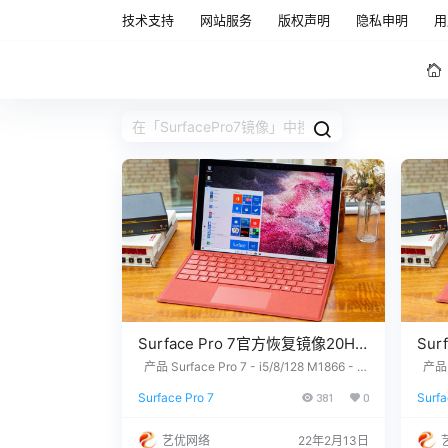
技术支持
网站服务
版权声明
隐私申明
用
Surface Pro 7官方恢复镜像20H2
Sur
版本
版本
产品 Surface Pro 7 - i5/8/128 M1866 - W
产品 Su
indows 10 Home Version 20H2 Surface P
Wind
SurfacePro7_BMR_182_12.0.1.zip
Surf
Surface Pro 7
381
0
Surfa
ro 7 - i7/16/256 M1866 - Windows 10 Ho
您需
网盘下载
网盘
me Version 20H2 没有找到您需要的文
的1
件？ 请联系我们，提供您设备上的12位产
信：3
艺优网络
22年2月13日
品序列号，我们为您下载。 QQ/微信：332
7 站