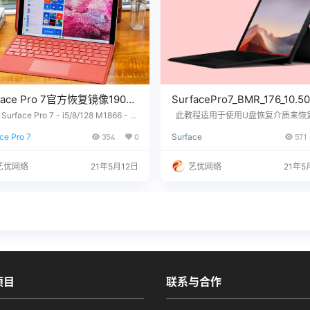
face Pro 7官方恢复镜像1909
SurfacePro7_BMR_176_10.50
zip下载及恢复教程
urface Pro 7 - i5/8/128 M1866 - W
此教程适用于使用U盘恢复介质来恢复S
s 10 Home Version 1909 Surface Pr
ace Pro 7设备系统SurfacePro7_BMR
acePro7_BMR_182_9.104.0.zi
ce Pro 7
354
0
Surface
571
 i7/16/256 M1866 - Windows 10 Hom
10.500.0.zip U盘制作流程 大致
盘下载
ersion 1909 没有找到您需要的文件？
一、制作U盘恢复介质 二、使用U盘
系我们，提供您设备上的12位产品序列
质来恢复Surface设备Win 10系统Surf
艺优网络
21年5月12日
艺优网络
21年5
们为您下载。 QQ/微信：33266866
ro7_BMR_176_10.500.0.zip 一、
恢复介质 下载适用于自…
项目
联系与合作