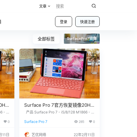
文章
铺
登录
快速注册
全部标签
SurfacePro7镜像
0H2
Surface Pro 7官方恢复镜像20H2
版本
6 - W
产品 Surface Pro 7 - i5/8/128 M1866 - W
没有找到
indows 10 Home Version 20H2 Surface P
.zip
SurfacePro7_BMR_43_12.0.1.zip
0
Surface Pro 7
285
0
设备上
ro 7 - i5/8/256 M1866 - Windows 10 Hom
网盘下载
Q/微
e Version 20H2 Surface Pro 7 - i7/16/256
5000
M1866 - Windows 10 Home Version 20H
月11日
艺优网络
22年2月11日
硬件无
2 &nb…