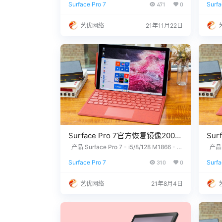
Surface Pro 7
471
0
Surfa
您需要的文件？ 请联系我们，提供您设备上
ro 7 
网盘下载
p网
的12位产品序列号，我们为您下载。 QQ/微
me Ve
信：3326686660 服务热线：1518765000
M186
艺优网络
21年11月22日
7 站长推荐 1. 购买之前请确认平板硬件无
2 Su
故障，镜像恢复等任何问题请联系我们，…
Surface Pro 7官方恢复镜像2009
Sur
版本
版本
产品 Surface Pro 7 - i5/8/128 M1866 - W
产品 S
indows 10 Home Version 2009 Surface P
indow
SurfacePro7_BMR_43_11.101.4.zi
Surf
Surface Pro 7
310
0
Surfa
ro 7 - i5/8/256 M1866 - Windows 10 Hom
ro 7 
p网盘下载
网盘
e Version 2009 Surface Pro 7 - i7/16/256
e Ver
M1866 - Windows 10 Home Version 2009
M186
艺优网络
21年8月4日
Sur…
Sur…