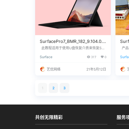
SurfacePro7_BMR_182_9.104.0.zi
Sur
p下载及恢复教程
版本
此教程适用于使用U盘恢复介质来恢复Surf
产品 S
ace Pro 7设备系统SurfacePro7_BMR_182_
indow
Surf
Surface
317
0
Surfa
9.104.0.zip U盘制作流程 大致两个步骤
o 7 -
p网
一、制作U盘恢复介质 二、使用U盘恢复介
e V
质来恢复Surface设备Win 10系统SurfaceP
请联
艺优网络
21年5月12日
ro7_BMR_182_9.104.0.zip 一、制作U盘恢
号，我
复介质 下载适用于自己平…
60…
1
2
3
共创无限精彩
服务