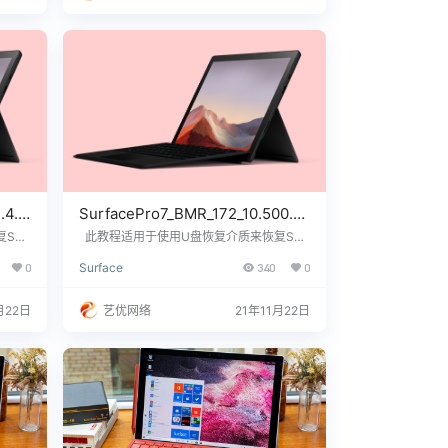
们，…
.4.zi
SurfacePro7_BMR_172_10.500.0.
zip下载及恢复教程
urf
此教程适用于使用U盘恢复介质来恢复Surf
_172_
ace Pro 7设备系统SurfacePro7_BMR_172_
0
Surface
340
0
个步骤
10.500.0.zip U盘制作流程 大致两个步骤
恢复介
一、制作U盘恢复介质 二、使用U盘恢复介
aceP
质来恢复Surface设备Win 10系统SurfaceP
月22日
艺优网络
21年11月22日
制作U盘恢
ro7_BMR_172_10.500.0.zip 一、制作U盘
恢复介质 下载适用于自…