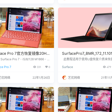
，镜像恢复等任何问题请联系我们，…
故障，镜像恢复等任何问题请联系我
face Pro 7官方恢复镜像20H2
SurfacePro7_BMR_172_11.101
p下载及恢复教程
urface Pro 7 - i5/8/128 M1866 - W
此教程适用于使用U盘恢复介质来恢复S
s 10 Pro Version 20H2 Surface Pro
ace Pro 7设备系统SurfacePro7_BMR
acePro7_BMR_46_12.0.1.zip
ce Pro 7
331
0
Surface
479
5/8/256 M1866 - Windows 10 Pro Ver
11.101.4.zip U盘制作流程 大致两
下载
20H2 Surface Pro 7 - i7/16/256 M18
一、制作U盘恢复介质 二、使用U盘
Windows 10 Pro Version 20H2 …
质来恢复Surface设备Win 10系统Surf
艺优网络
22年1月26日
艺优网络
21年11
ro7_BMR_172_11.101.4.zip 一、
复介质 下载适用于自…