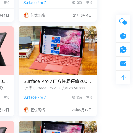
0
Surface Pro 7
400
0
0 Pro
7 - i5/8/256 M1866 - Windows 10 Pro Ver
p网盘下载
件？ 请
sion 2009 Surface Pro 7 - i7/16/256 M18
序列
66 - Windows 10 Pro Version 2009 Surfa
8月4日
艺优网络
21年8月4日
866
c…
0.0.
Surface Pro 7官方恢复镜像2004
版本
urf
产品 Surface Pro 7 - i5/8/128 M1866 - W
_182_
indows 10 Home Version 2004 Surface P
SurfacePro7_BMR_182_10.500.0.
0
Surface Pro 7
354
0
两个步骤
ro 7 - i7/16/256 M1866 - Windows 10 Ho
zip网盘下载
恢复介
me Version 2004 没有找到您需要的文
aceP
件？ 请联系我们，提供您设备上的12位产
月12日
艺优网络
21年5月12日
制作U盘
品序列号，我们为您下载。 QQ/微信：332
6686660…