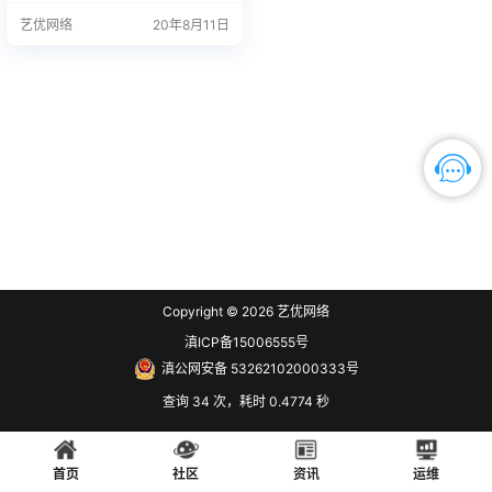
和时间设置不正确，可能会在检查
艺优网络
20年8月11日
更新时看到 Windows 更新错误 800
72F8F，或者更新可能无法正确安
装。 若要检查你的日期和时间设
置，请转到“开始”，然后选择“设置”
>“时间和语言”。 对电池充电 备注
此部分不适…
Copyright © 2026
艺优网络
滇ICP备15006555号
滇公网安备 53262102000333号
查询 34 次，耗时 0.4774 秒
首页
社区
资讯
运维