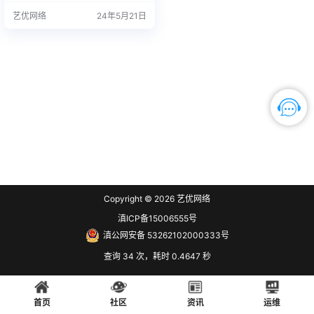
法直接在打印机上设置，此时就要
艺优网络
24年5月21日
借助驱动工具先设置好IP地址后，其
他的电脑才能陆续的连接进来。 设
置IP方法： 1、确保打印机与电脑连
接的网络在同一网段下，打开【LBP
8100n_V2140_WP_SC】文件夹下
的【Network_Setting_…
Copyright © 2026
艺优网络
滇ICP备15006555号
滇公网安备 53262102000333号
查询 34 次，耗时 0.4647 秒
首页
社区
资讯
运维