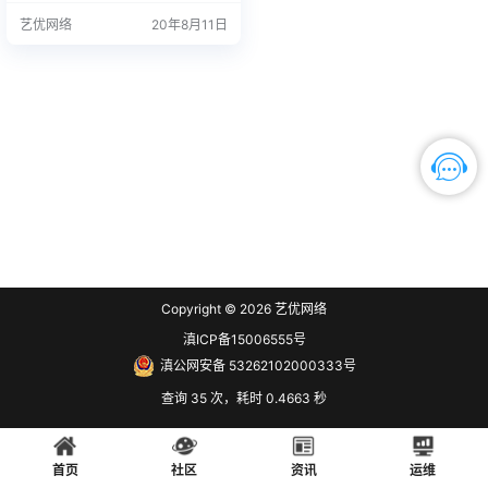
和时间设置不正确，可能会在检查
艺优网络
20年8月11日
更新时看到 Windows 更新错误 800
72F8F，或者更新可能无法正确安
装。 若要检查你的日期和时间设
置，请转到“开始”，然后选择“设置”
>“时间和语言”。 对电池充电 备注
此部分不适…
Copyright © 2026
艺优网络
滇ICP备15006555号
滇公网安备 53262102000333号
查询 35 次，耗时 0.4663 秒
首页
社区
资讯
运维